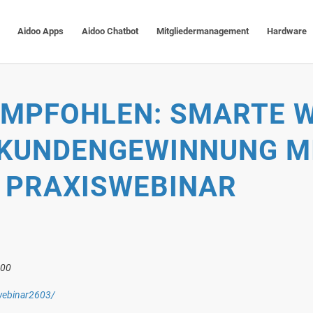
Aidoo Apps
Aidoo Chatbot
Mitgliedermanagement
Hardware
EMPFOHLEN: SMARTE 
UKUNDENGEWINNUNG M
– PRAXISWEBINAR
:00
ebinar2603/ ‎