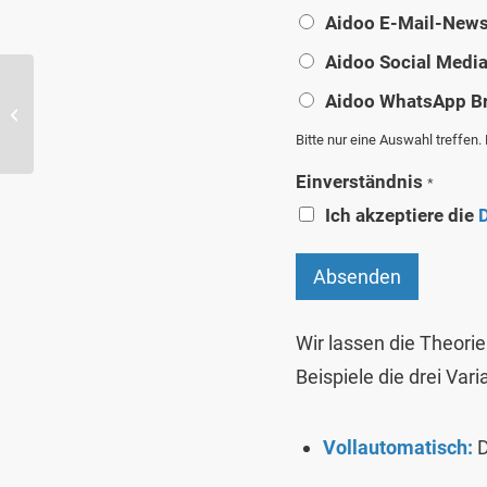
Aidoo E-Mail-News
Aidoo Social Medi
Aidoo WhatsApp B
DeinSportApp kennenlernen & nutzen
– Daniel Maschke zeigt, worauf...
Bitte nur eine Auswahl treffen
Einverständnis
*
Ich akzeptiere die
Absenden
Wir lassen die Theorie
Beispiele die drei Var
Vollautomatisch:
D