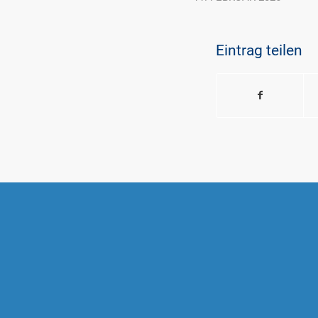
Eintrag teilen
AIDOO SOFTWARE GMBH
Alte Poststraße 116 a
D-46514 Schermbeck
Telefon:
+49(0)2853 8999 000