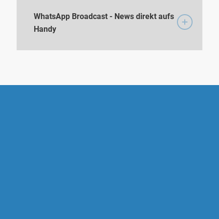
WhatsApp Broadcast - News direkt aufs
Handy
AIDOO SOFTWARE GMBH
Alte Poststraße 116 a
D-46514 Schermbeck
Telefon:
+49(0)2853 8999 000
E-Mail:
kontakt@aidoo.de
LEISTUNGEN