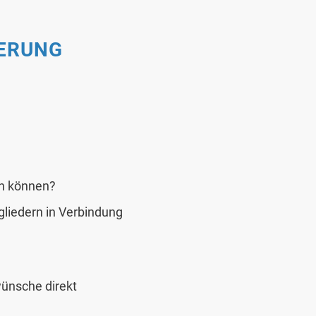
IERUNG
en können?
gliedern in Verbindung
wünsche direkt