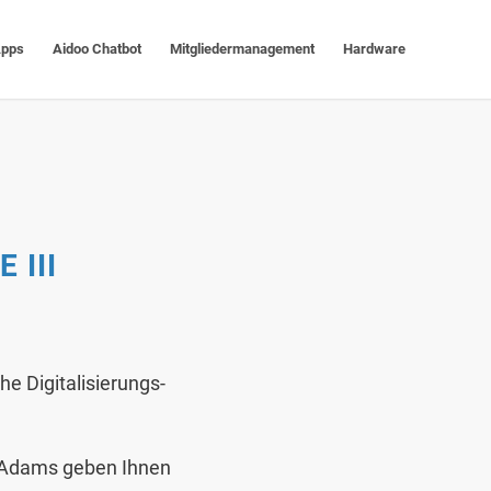
Apps
Aidoo Chatbot
Mitgliedermanagement
Hardware
 III
he Digitalisierungs-
n Adams geben Ihnen