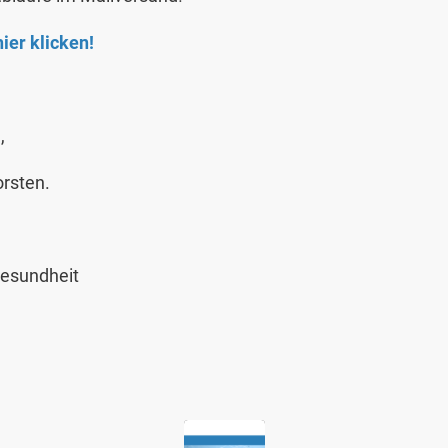
ier klicken!
n
,
rsten.
gesundheit