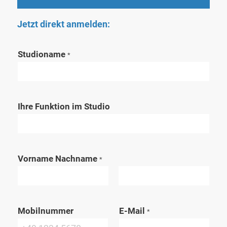
Jetzt direkt anmelden:
Studioname
*
Ihre Funktion im Studio
Vorname Nachname
*
V
N
o
Mobilnummer
a
E-Mail
*
r
c