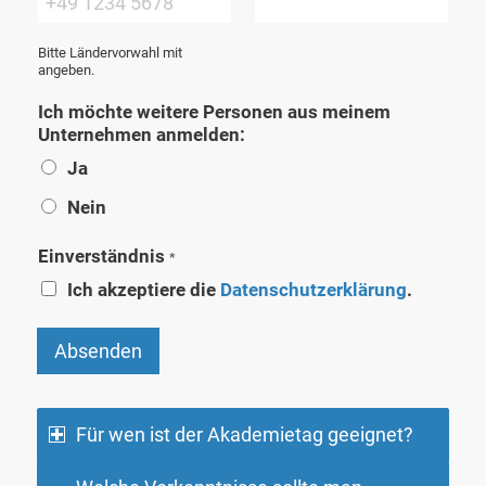
n
h
a
n
Bitte Ländervorwahl mit
m
a
angeben.
e
m
e
Ich möchte weitere Personen aus meinem
Unternehmen anmelden:
Ja
Nein
Einverständnis
*
Ich akzeptiere die
Datenschutzerklärung
.
Absenden
Für wen ist der Akademietag geeignet?