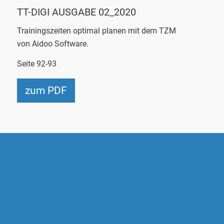
TT-
DIGI
AUSGABE 02_2020
Trainingszeiten optimal planen mit dem TZM
von
Aidoo
Software.
Seite 92-93
zum PDF
AIDOO SOFTWARE GMBH
Alte Poststraße 116 a
D-46514 Schermbeck
Telefon:
+49(0)2853 8999 000