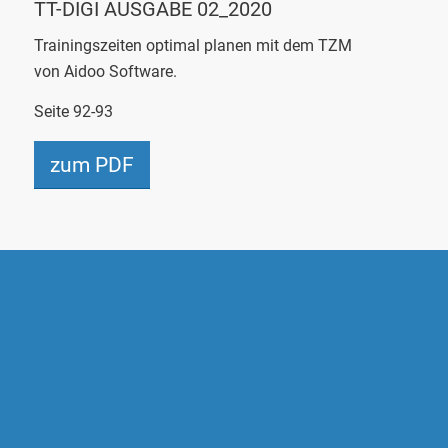
TT-
DIGI
AUSGABE 02_2020
Trainingszeiten optimal planen mit dem TZM
von
Aidoo
Software.
Seite 92-93
zum PDF
AIDOO SOFTWARE GMBH
Alte Poststraße 116 a
D-46514 Schermbeck
Telefon:
+49(0)2853 8999 000