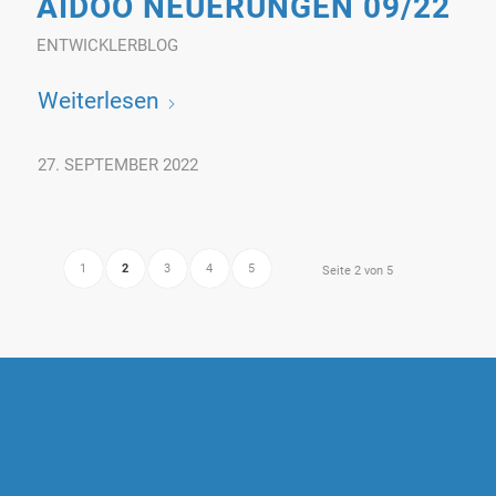
AIDOO NEUERUNGEN 09/22
ENTWICKLERBLOG
Weiterlesen
27. SEPTEMBER 2022
1
2
3
4
5
Seite 2 von 5
AIDOO SOFTWARE GMBH
Alte Poststraße 116 a